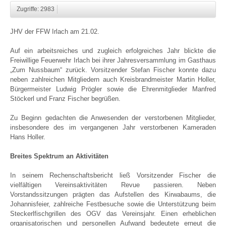
Zugriffe: 2983
JHV der FFW Irlach am 21.02.
Auf ein arbeitsreiches und zugleich erfolgreiches Jahr blickte die
Freiwillige Feuerwehr Irlach bei ihrer Jahresversammlung im Gasthaus
„Zum Nussbaum“ zurück. Vorsitzender Stefan Fischer konnte dazu
neben zahlreichen Mitgliedern auch Kreisbrandmeister Martin Holler,
Bürgermeister Ludwig Prögler sowie die Ehrenmitglieder Manfred
Stöckerl und Franz Fischer begrüßen.
Zu Beginn gedachten die Anwesenden der verstorbenen Mitglieder,
insbesondere des im vergangenen Jahr verstorbenen Kameraden
Hans Holler.
Breites Spektrum an Aktivitäten
In seinem Rechenschaftsbericht ließ Vorsitzender Fischer die
vielfältigen Vereinsaktivitäten Revue passieren. Neben
Vorstandssitzungen prägten das Aufstellen des Kirwabaums, die
Johannisfeier, zahlreiche Festbesuche sowie die Unterstützung beim
Steckerlfischgrillen des OGV das Vereinsjahr. Einen erheblichen
organisatorischen und personellen Aufwand bedeutete erneut die