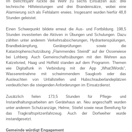
Im Berichtsjahr rückte die Wehr zu sechs Einsätzen aus: drei
technische Hilfeleistungen und drei Brandeinsätze, wobei eine
Alarmierung sich als Fehlalarm erwies. Insgesamt wurden hierfür 48,8
Stunden geleistet.
Einen Schwerpunkt bildete erneut die Aus- und Fortbildung. 198,5
Stunden investierten die Aktiven in Übungen und Schulungen. Dazu
zählten unter anderem Verkehrsabsicherungen, Hydrantenspülungen,
Brandbekämpfung, Geräteprüfungen sowie die
Katastrophenschutzübung „Flammendes Steindl“ auf der Osserwiese
bei Lohberg. Auch Gemeinschaftsübungen mit den Wehren aus
Katzelsried, Haag und Hoffeld standen auf dem Programm. Themen
wie Digitalfunk in Verbindung mit der App „What3Words“,
Wasserentnahme mit schwimmendem Saugkorb oder das
Ausleuchten von Unfallstellen und Hubschrauberlandeplätzen
verdeutlichen die steigenden Anforderungen im Einsatzdienst.
Zusätzlich fielen 173,5 Stunden für Pflege- und
Instandhaltungsarbeiten am Gerätehaus an. Neu angeschafft wurden
unter anderem Schutzanzüge, Helme, Stiefel sowie neue Bereifung für
das Tragkraftspritzenfahrzeug. Auch der Dorfweiher wurde
instandgesetzt.
Gemeinde würdigt Engagement