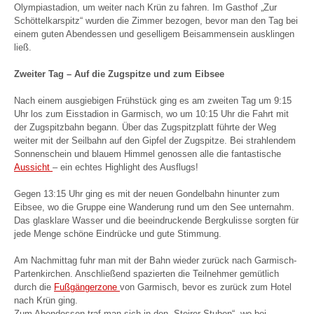
Olympiastadion, um weiter nach Krün zu fahren. Im Gasthof „Zur
Schöttelkarspitz“ wurden die Zimmer bezogen, bevor man den Tag bei
einem guten Abendessen und geselligem Beisammensein ausklingen
ließ.
Zweiter Tag – Auf die Zugspitze und zum Eibsee
Nach einem ausgiebigen Frühstück ging es am zweiten Tag um 9:15
Uhr los zum Eisstadion in Garmisch, wo um 10:15 Uhr die Fahrt mit
der Zugspitzbahn begann. Über das Zugspitzplatt führte der Weg
weiter mit der Seilbahn auf den Gipfel der Zugspitze. Bei strahlendem
Sonnenschein und blauem Himmel genossen alle die fantastische
Aussicht
– ein echtes Highlight des Ausflugs!
Gegen 13:15 Uhr ging es mit der neuen Gondelbahn hinunter zum
Eibsee, wo die Gruppe eine Wanderung rund um den See unternahm.
Das glasklare Wasser und die beeindruckende Bergkulisse sorgten für
jede Menge schöne Eindrücke und gute Stimmung.
Am Nachmittag fuhr man mit der Bahn wieder zurück nach Garmisch-
Partenkirchen. Anschließend spazierten die Teilnehmer gemütlich
durch die
Fußgängerzone
von Garmisch, bevor es zurück zum Hotel
nach Krün ging.
Zum Abendessen traf man sich in den „Steirer Stuben“, wo bei