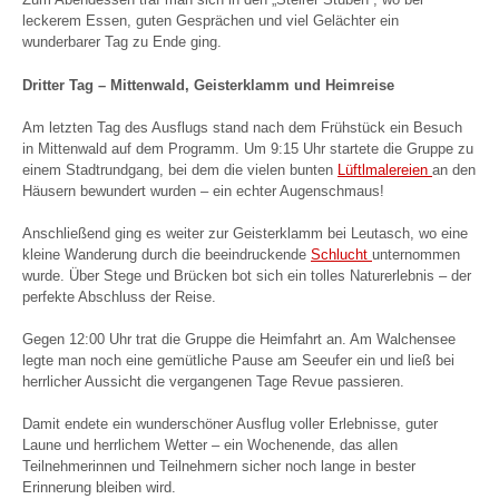
leckerem Essen, guten Gesprächen und viel Gelächter ein
wunderbarer Tag zu Ende ging.
Dritter Tag – Mittenwald, Geisterklamm und Heimreise
Am letzten Tag des Ausflugs stand nach dem Frühstück ein Besuch
in Mittenwald auf dem Programm. Um 9:15 Uhr startete die Gruppe zu
einem Stadtrundgang, bei dem die vielen bunten
Lüftlmalereien
an den
Häusern bewundert wurden – ein echter Augenschmaus!
Anschließend ging es weiter zur Geisterklamm bei Leutasch, wo eine
kleine Wanderung durch die beeindruckende
Schlucht
unternommen
wurde. Über Stege und Brücken bot sich ein tolles Naturerlebnis – der
perfekte Abschluss der Reise.
Gegen 12:00 Uhr trat die Gruppe die Heimfahrt an. Am Walchensee
legte man noch eine gemütliche Pause am Seeufer ein und ließ bei
herrlicher Aussicht die vergangenen Tage Revue passieren.
Damit endete ein wunderschöner Ausflug voller Erlebnisse, guter
Laune und herrlichem Wetter – ein Wochenende, das allen
Teilnehmerinnen und Teilnehmern sicher noch lange in bester
Erinnerung bleiben wird.