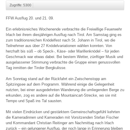
Zugriffe: 5300
FFW Ausflug 20. und 21. 09.
Ein erlebnisreiches Wochenende verbrachte die Freiwillige Feuerwehr
Irlach bei ihrem diesjährigen Ausflug nach Tirol. Am Samstag ging es
zum traditionsreichen Knödelfest nach St. Johann in Tirol, wo die
Teilnehmer aus über 27 Knödelvariationen wählen konnten. Von
herzhaft bis süß – ob Speck-, Käse- oder Marillenknödel – für jeden
Geschmack war etwas dabei. Bei bestem Wetter, zünftiger Musik und
ausgelassener Stimmung verbrachte die Gruppe einen genussvollen
Tag inmitten der Tiroler Bergkulisse.
Am Sonntag stand auf der Rückfahrt ein Zwischenstopp am
Spitzingsee auf dem Programm. Während einige die Gelegenheit
nutzten, bei einer ausgedehnten Wanderung die umliegenden Berge zu
erkunden, zog es andere auf die Mountaincart-Strecke, wo sie mit
Tempo und Spaß ins Tal sausten.
Mit vielen Eindrücken und gestärktem Gemeinschaftsgefühl kehrten
die Kameradinnen und Kameraden mit Vorsitzenden Stefan Fischer
und Kommandant Christian Reitinger am Nachmittag nach Irlach
zurück – ein gelungener Ausflug, der noch lange in Erinnerung bleiben