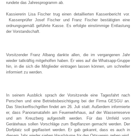
rundete das Jahresprogramm ab.
Kassiererin Lisa Fischer trug einen detaillierten Kassenbericht vor.
Kassenprüfer Josef Fischer und Franz Fischer bestätigten eine
ordnungsgemäß geführte Kasse. Es erfolgte einstimmige Entlastung
der Vorstandschaft.
Vorsitzender Franz Albang dankte allen, die im vergangenen Jahr
wieder tatkräftig mitgeholfen haben. Er wies auf die Whatsapp-Gruppe
hin, in die sich die Mitglieder eintragen lassen können, um schneller
informiert zu werden.
In seinem Ausblick sprach der Vorsitzende eine Tagesfahrt nach
Perschen und eine Betriebsbesichtigung bei der Firma GESGU an.
Das Steckerlfischgrillen findet am 26. Juli statt. Außerdem informierte
er, dass Panoramatafeln am Feuerwehrhaus, auf der Wasserreserve
und am Kreuzberg aufgestellt werden. Für das Umfeld vom
Gerätehaus sollen Vorschläge zum Bepflanzen gemacht werden. Der
Dorfplatz soll gepflastert werden. Er gab gekannt, dass es auch in
diesem Jahr wieder sieben Hausbäume für den Ortsverein geben wird.