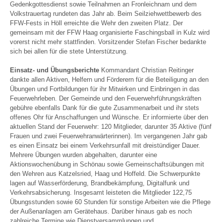
Gedenkgottesdienst sowie Teilnahmen an Fronleichnam und dem
Volkstrauertag rundeten das Jahr ab. Beim Seilziehwettbewerb des
FFW-Fests in Höll erreichte die Wehr den zweiten Platz. Der
gemeinsam mit der FFW Haag organisierte Faschingsball in Kulz wird
vorerst nicht mehr stattfinden. Vorsitzender Stefan Fischer bedankte
sich bei allen für die stete Unterstützung.
Einsatz- und Übungsberichte
Kommandant Christian Reitinger
dankte allen Aktiven, Helfern und Förderern für die Beteiligung an den
Übungen und Fortbildungen für ihr Mitwirken und Einbringen in das
Feuerwehrleben. Der Gemeinde und den Feuerwehrführungskräften
gebühre ebenfalls Dank für die gute Zusammenarbeit und ihr stets
offenes Ohr für Anschaffungen und Wünsche. Er informierte über den
aktuellen Stand der Feuerwehr: 120 Mitglieder, darunter 35 Aktive (fünf
Frauen und zwei Feuerwehranwärterinnen). Im vergangenen Jahr gab
es einen Einsatz bei einem Verkehrsunfall mit dreistündiger Dauer.
Mehrere Übungen wurden abgehalten, darunter eine
Aktionswochenübung in Schönau sowie Gemeinschaftsübungen mit
den Wehren aus Katzelsried, Haag und Hoffeld. Die Schwerpunkte
lagen auf Wasserförderung, Brandbekämpfung, Digitalfunk und
Verkehrsabsicherung. Insgesamt leisteten die Mitglieder 122,75
Übungsstunden sowie 60 Stunden für sonstige Arbeiten wie die Pflege
der Außenanlagen am Gerätehaus. Darüber hinaus gab es noch
zahlreiche Termine wie Dienstversammlungen und