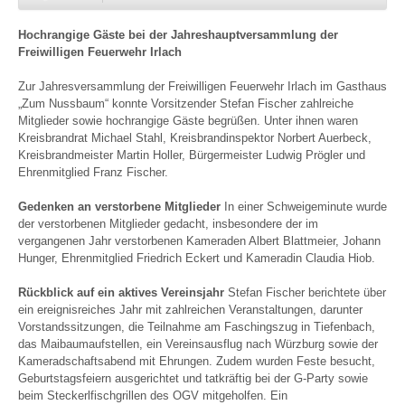
Hochrangige Gäste bei der Jahreshauptversammlung der
Freiwilligen Feuerwehr Irlach
Zur Jahresversammlung der Freiwilligen Feuerwehr Irlach im Gasthaus
„Zum Nussbaum“ konnte Vorsitzender Stefan Fischer zahlreiche
Mitglieder sowie hochrangige Gäste begrüßen. Unter ihnen waren
Kreisbrandrat Michael Stahl, Kreisbrandinspektor Norbert Auerbeck,
Kreisbrandmeister Martin Holler, Bürgermeister Ludwig Prögler und
Ehrenmitglied Franz Fischer.
Gedenken an verstorbene Mitglieder
In einer Schweigeminute wurde
der verstorbenen Mitglieder gedacht, insbesondere der im
vergangenen Jahr verstorbenen Kameraden Albert Blattmeier, Johann
Hunger, Ehrenmitglied Friedrich Eckert und Kameradin Claudia Hiob.
Rückblick auf ein aktives Vereinsjahr
Stefan Fischer berichtete über
ein ereignisreiches Jahr mit zahlreichen Veranstaltungen, darunter
Vorstandssitzungen, die Teilnahme am Faschingszug in Tiefenbach,
das Maibaumaufstellen, ein Vereinsausflug nach Würzburg sowie der
Kameradschaftsabend mit Ehrungen. Zudem wurden Feste besucht,
Geburtstagsfeiern ausgerichtet und tatkräftig bei der G-Party sowie
beim Steckerlfischgrillen des OGV mitgeholfen. Ein