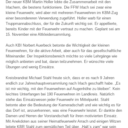
Der neuer KBM Martin Holler lobte die Zusammenarbeit mit den
Irlachern, die bestens funktioniere. Die FFW Irlach sei zwar eine
kleine Feuerwehr, wird aber mit mehreren Feuerwehren im KBM-Zug
einer besondereren Verwendung zugeführt. Holler warb für einen
Truppmannabschluss, der für die Zukunft wichtig sei. Er appellierte,
bereits Kinder mit der Feuerwehr vertraut zu machen. Geplant sei am
15. November eine Altkleidersammlung.
Auch KBI Norbert Auerbeck betonte die Wichtigkeit der kleinen
Feuerwehren, für die aktive Arbeit, aber auch für das gesellschaftliche
Miteinander. Der Inspektionsbereich möchte so viele Lehrgänge wie
möglich anbieten und bat, daran teilzunehmen. Er wünschte viele
Übungen und wenig Einsätze.
Kreisbrandrat Michael Stahl freute sich, dass er es nach 9 Jahren
endlich zur Jahreshauptversammlung nach Irlach geschafft habe. „Es
ist mir wichtig, mit den Feuerwehren auf Augenhöhe zu bleiben“. Kein
leichtes Unterfangen bei 190 Feuerwehren im Landkreis. Natürlich
stehe das Einsatzwesen jeder Feuerwehr im Mittelpunkt. Stahl
betonte aber die Bedeutung der Kameradschaft und wie wichtig es für
das Dorf ist, anzuerkennen, was eine Feuerwehr leistet. Er dankte den
Damen und Herren der Vorstandschaft für ihren motivierten Einsatz.
Mit Anekdoten aus seiner Heimatfeuerwehr Arrach und einigen Witzen
leitete KBR Stahl zum gemütlichen Teil über. „Halt´s zam“ war sein