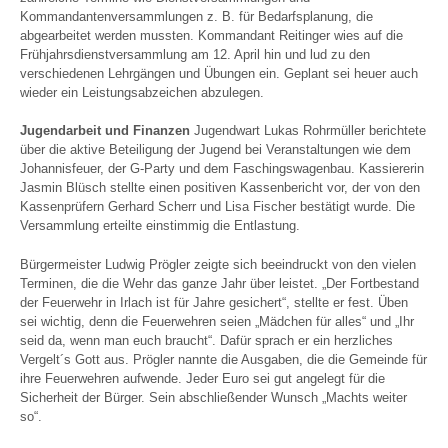
Kommandantenversammlungen z. B. für Bedarfsplanung, die
abgearbeitet werden mussten. Kommandant Reitinger wies auf die
Frühjahrsdienstversammlung am 12. April hin und lud zu den
verschiedenen Lehrgängen und Übungen ein. Geplant sei heuer auch
wieder ein Leistungsabzeichen abzulegen.
Jugendarbeit und Finanzen
Jugendwart Lukas Rohrmüller berichtete
über die aktive Beteiligung der Jugend bei Veranstaltungen wie dem
Johannisfeuer, der G-Party und dem Faschingswagenbau. Kassiererin
Jasmin Blüsch stellte einen positiven Kassenbericht vor, der von den
Kassenprüfern Gerhard Scherr und Lisa Fischer bestätigt wurde. Die
Versammlung erteilte einstimmig die Entlastung.
Bürgermeister Ludwig Prögler zeigte sich beeindruckt von den vielen
Terminen, die die Wehr das ganze Jahr über leistet. „Der Fortbestand
der Feuerwehr in Irlach ist für Jahre gesichert“, stellte er fest. Üben
sei wichtig, denn die Feuerwehren seien „Mädchen für alles“ und „Ihr
seid da, wenn man euch braucht“. Dafür sprach er ein herzliches
Vergelt´s Gott aus. Prögler nannte die Ausgaben, die die Gemeinde für
ihre Feuerwehren aufwende. Jeder Euro sei gut angelegt für die
Sicherheit der Bürger. Sein abschließender Wunsch „Machts weiter
so“.