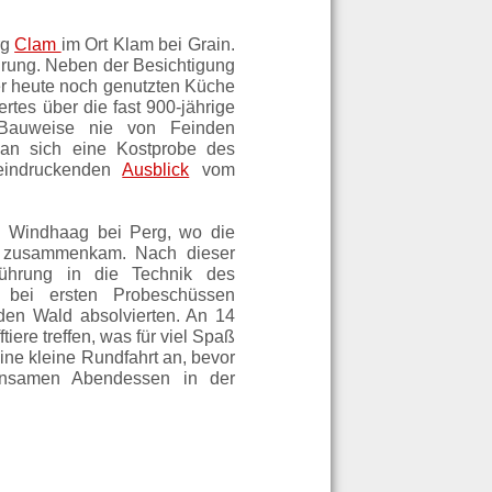
rg
Clam
im Ort Klam bei Grain.
hrung. Neben der Besichtigung
er heute noch genutzten Küche
tes über die fast 900-jährige
n Bauweise nie von Feinden
an sich eine Kostprobe des
eindruckenden
Ausblick
vom
n Windhaag bei Perg, wo die
n“ zusammenkam. Nach dieser
ührung in die Technik des
 bei ersten Probeschüssen
den Wald absolvierten. An 14
iere treffen, was für viel Spaß
ine kleine Rundfahrt an, bevor
nsamen Abendessen in der