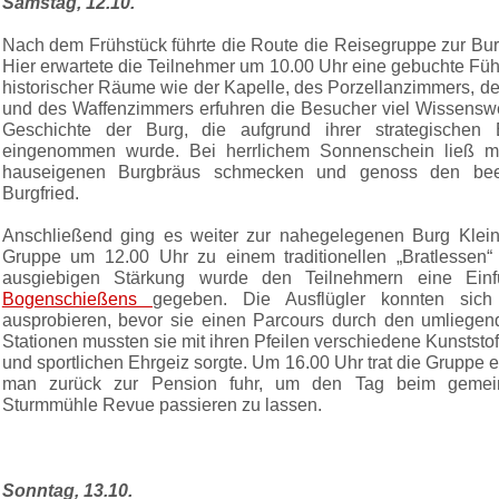
Samstag, 12.10.
Nach dem Frühstück führte die Route die Reisegruppe zur Bu
Hier erwartete die Teilnehmer um 10.00 Uhr eine gebuchte Fü
historischer Räume wie der Kapelle, des Porzellanzimmers, d
und des Waffenzimmers erfuhren die Besucher viel Wissenswer
Geschichte der Burg, die aufgrund ihrer strategische
eingenommen wurde. Bei herrlichem Sonnenschein ließ m
hauseigenen Burgbräus schmecken und genoss den be
Burgfried.
Anschließend ging es weiter zur nahegelegenen Burg Klei
Gruppe um 12.00 Uhr zu einem traditionellen „Bratlesse
ausgiebigen Stärkung wurde den Teilnehmern eine Einf
Bogenschießens
gegeben. Die Ausflügler konnten sich
ausprobieren, bevor sie einen Parcours durch den umliegen
Stationen mussten sie mit ihren Pfeilen verschiedene Kunststofft
und sportlichen Ehrgeiz sorgte. Um 16.00 Uhr trat die Gruppe e
man zurück zur Pension fuhr, um den Tag beim gemei
Sturmmühle Revue passieren zu lassen.
Sonntag, 13.10.